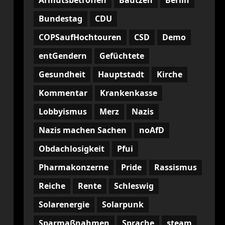
Armutsbetroffen
Bautzen
Berlin
Bundestag
CDU
COPSaufHochtouren
CSD
Demo
entGendern
Gefüchtete
Gesundheit
Hauptstadt
Kirche
Kommentar
Krankenkasse
Lobbyismus
Merz
Nazis
Nazis machen Sachen
noAfD
Obdachlosigkeit
Pfui
Pharmakonzerne
Pride
Rassismus
Reiche
Rente
Schleswig
Solarenergie
Solarpunk
Sparmaßnahmen
Sprache
steam