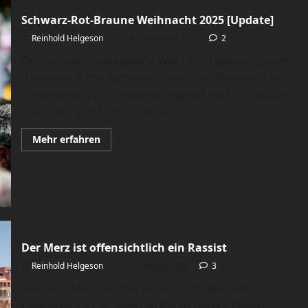
Schwarz-Rot-Braune Weihnacht 2025 [Update]
Reinhold Helgeson
24. Dezember 2025
2
Deutschland, Heiligabend Während regierungsnahe
Glühwein-Schlürfer*innen unter Christbäumen mit
selbstgefälligem Friedensgeplänkel die herrschende
Ordnung, sich selbst und den...
Mehr
Mehr erfahren
Informationen
über
Schwarz-
Rot-
Braune
Weihnacht
2025
[Update]
Der Merz ist offensichtlich ein Rassist
Reinhold Helgeson
17. Oktober 2025
3
Friedrich Merz hat mal wieder hemmungslos den
rassistischen Elefanten im Raum tanzen lassen –