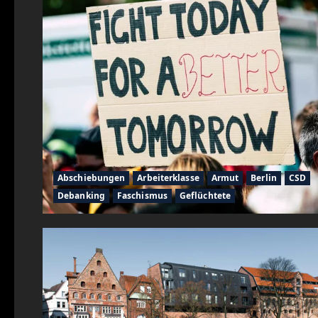
Abschiebungen
Arbeiterklasse
Armut
Berlin
CSD
Debanking
Faschismus
Geflüchtete