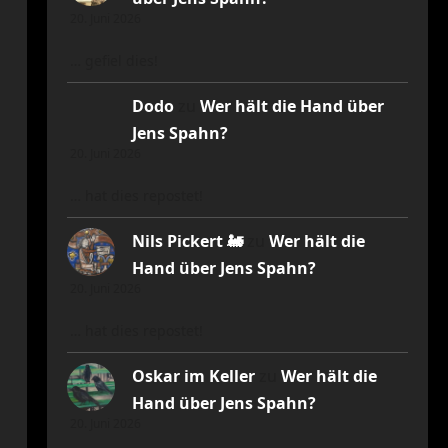
20. Juni 2026
… gefiel dies!
Dodo
zu
Wer hält die Hand über
Jens Spahn?
20. Juni 2026
… hat dies repostet!
Nils Pickert 🚂
zu
Wer hält die
Hand über Jens Spahn?
20. Juni 2026
… hat dies repostet!
Oskar im Keller
zu
Wer hält die
Hand über Jens Spahn?
20. Juni 2026