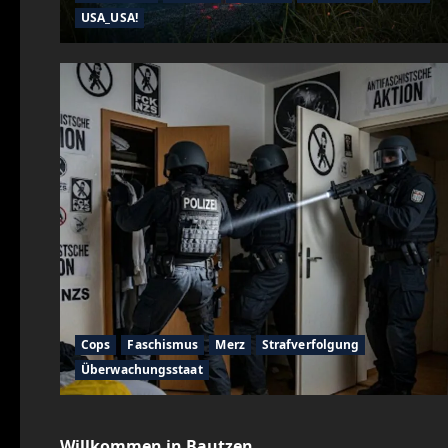
USA_USA!
Cops
Faschismus
Merz
Strafverfolgung
Überwachungsstaat
Cops
CSD
Demos
Faschismus
Nazischeiß
Willkommen in Bautzen