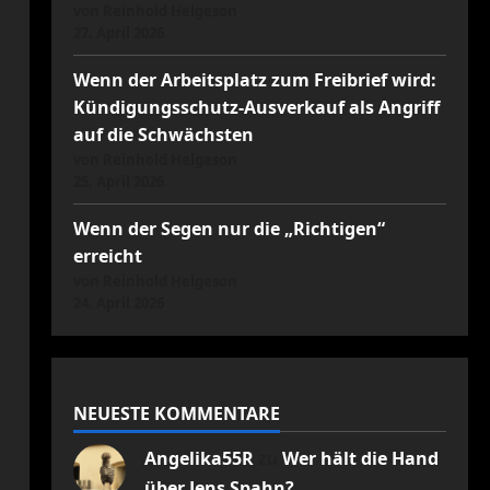
von Reinhold Helgeson
27. April 2026
Wenn der Arbeitsplatz zum Freibrief wird:
Kündigungsschutz-Ausverkauf als Angriff
auf die Schwächsten
von Reinhold Helgeson
25. April 2026
Wenn der Segen nur die „Richtigen“
erreicht
von Reinhold Helgeson
24. April 2026
NEUESTE KOMMENTARE
Angelika55R
zu
Wer hält die Hand
über Jens Spahn?