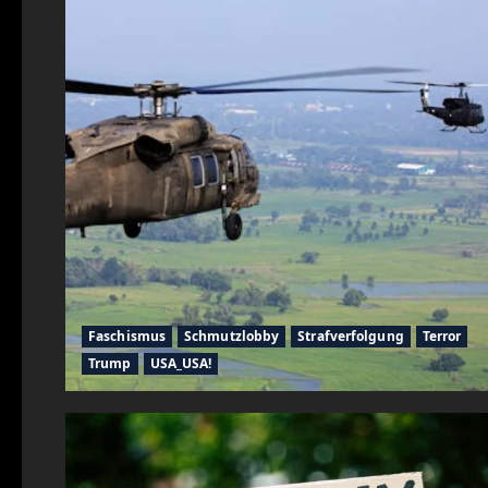
Faschismus
Schmutzlobby
Strafverfolgung
Terror
Trump
USA_USA!