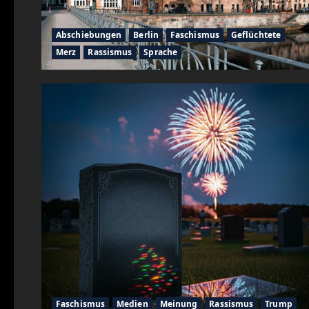
Abschiebungen
Berlin
Faschismus
Geflüchtete
Merz
Rassismus
Sprache
Faschismus
Medien
Meinung
Rassismus
Trump