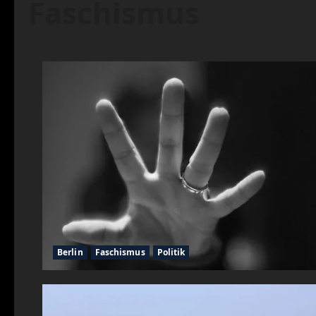
Faschismus
Berlin
Faschismus
Politik