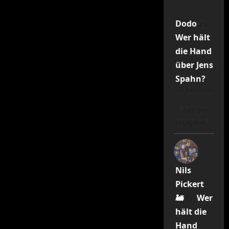
Dodo
zu
Wer hält
die Hand
über Jens
Spahn?
20. Juni 2026
… hat dies
repostet!
Nils
Pickert
🚂
zu
Wer
hält die
Hand