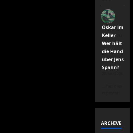
Oskar im
Keller
zu
Wer hält
die Hand
über Jens
Spahn?
20. Juni 2026
… hat dies
repostet!
ARCHIVE