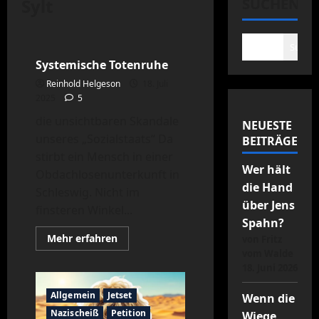
Sylt
SUCHEN
Obdachlosigkeit
Politik
Politikversagen
Sylt
Suche
Systemische Totenruhe
Reinhold Helgeson
18. Juli
2025
5
die unsichtbaren Skandale
NEUESTE
unseres „Sozialstaats“ Da
BEITRÄGE
stirbt ein Mensch in einer
Wer hält
Obdachlosenunterkunft in
die Hand
Schleswig. Nicht im
über Jens
finsteren Winkel...
Spahn?
Mehr
Mehr erfahren
von Fritz
Informationen
vom Walde
über
Systemische
18. Juni 2026
Totenruhe
Allgemein
Jetset
Wenn die
Nazischeiß
Petition
Wiege