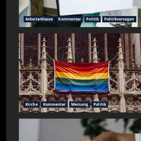
Arbeiterklasse
Kommentar
Politik
Politikversagen
Kirche
Kommentar
Meinung
Politik