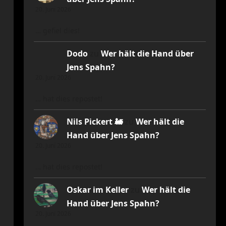
20. Juni 2026
… gefiel dies!
Dodo
zu
Wer hält die Hand über
Jens Spahn?
20. Juni 2026
… hat dies repostet!
Nils Pickert 🚂
zu
Wer hält die
Hand über Jens Spahn?
20. Juni 2026
… hat dies repostet!
Oskar im Keller
zu
Wer hält die
Hand über Jens Spahn?
20. Juni 2026