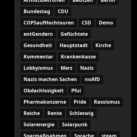
Armutsbetroffen
Bautzen
Berlin
Bundestag
CDU
COPSaufHochtouren
CSD
Demo
entGendern
Gefüchtete
Gesundheit
Hauptstadt
Kirche
Kommentar
Krankenkasse
Lobbyismus
Merz
Nazis
Nazis machen Sachen
noAfD
Obdachlosigkeit
Pfui
Pharmakonzerne
Pride
Rassismus
Reiche
Rente
Schleswig
Solarenergie
Solarpunk
Sparmaßnahmen
Sprache
steam