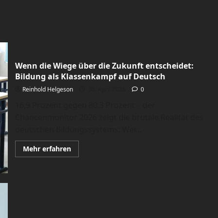
Wenn die Wiege über die Zukunft entscheidet:
Bildung als Klassenkampf auf Deutsch
Reinhold Helgeson
30. April 2026
0
16,9 Prozent gegen 80,3 Prozent – der
Chancenmonitor 2026 zeigt die brutale Realität des
deutschen Bildungssystems: Wer...
Mehr
Mehr erfahren
Informationen
über
Wenn
die
Wiege
über
die
Zukunft
entscheidet:
Bildung