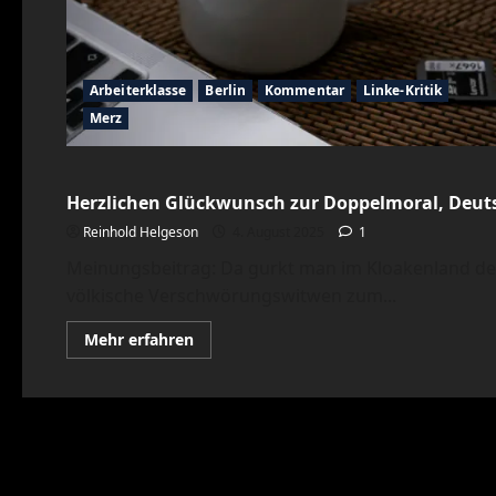
Arbeiterklasse
Berlin
Kommentar
Linke-Kritik
Merz
Arbeiterklasse
Bonzen
Cops
Demos
Faschismus
K
Herzlichen Glückwunsch zur Doppelmoral, Deut
Reinhold Helgeson
4. August 2025
1
Meinungsbeitrag: Da gurkt man im Kloakenland der
völkische Verschwörungswitwen zum...
Mehr
Mehr erfahren
Informationen
über
Herzlichen
Glückwunsch
zur
Doppelmoral,
Deutschland!