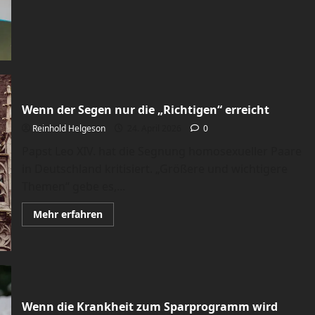
Kündigungsschutz-
Ausverkauf
als
Angriff
auf
die
Schwächsten
Wenn der Segen nur die „Richtigen“ erreicht
Reinhold Helgeson
24. April 2026
0
Papst Leo XIV. hat die Segnung homosexueller Paare
in Deutschland kritisiert. „Größere und wichtigere
Themen“ gebe es,...
Mehr
Mehr erfahren
Informationen
über
Wenn
der
Segen
nur
die
„Richtigen“
erreicht
Wenn die Krankheit zum Sparprogramm wird