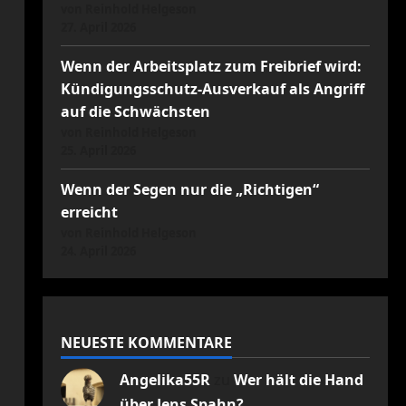
von Reinhold Helgeson
27. April 2026
Wenn der Arbeitsplatz zum Freibrief wird:
Kündigungsschutz-Ausverkauf als Angriff
auf die Schwächsten
von Reinhold Helgeson
25. April 2026
Wenn der Segen nur die „Richtigen“
erreicht
von Reinhold Helgeson
24. April 2026
NEUESTE KOMMENTARE
Angelika55R
zu
Wer hält die Hand
über Jens Spahn?