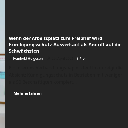
als
Klassenkampf
auf
Deutsch
Wenn der Arbeitsplatz zum Freibrief wird:
Kündigungsschutz-Ausverkauf als Angriff auf die
Schwächsten
Reinhold Helgeson
25. April 2026
0
Ein internes Verhandlungspapier der Union zeigt die
Absicht: Kündigungsschutz in Betrieben mit weniger
als 50 Beschäftigten komplett...
Mehr
Mehr erfahren
Informationen
über
Wenn
der
Arbeitsplatz
zum
Freibrief
wird: