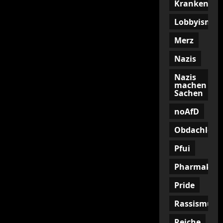
Krankenkas
Lobbyismus
Merz
Nazis
Nazis
machen
Sachen
noAfD
Obdachlosig
Pfui
Pharmakon
Pride
Rassismus
Reiche