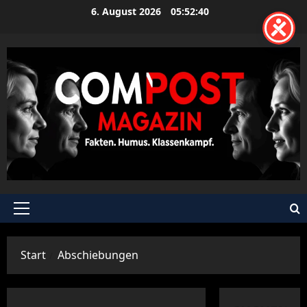
Zum
6. August 2026
05:52:41
Inhalt
springen
Primäres
Menü
Start
Abschiebungen
Berlin
Nazischeiß