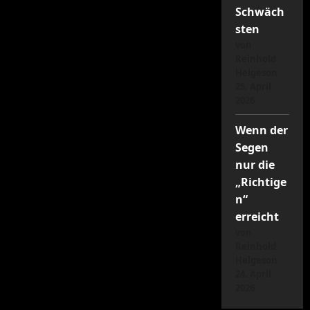
Schwäch
sten
von
Reinhold
Helgeson
25. April
2026
Wenn der
Segen
nur die
„Richtige
n“
erreicht
von
Reinhold
Helgeson
24. April
2026