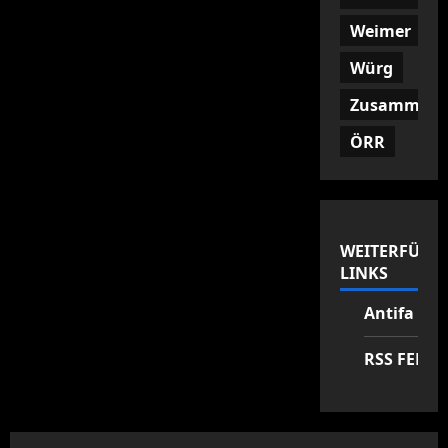
Weimer
Würg
Zusammenf
ÖRR
WEITERFÜHR
LINKS
Antifa Zen
RSS FEED