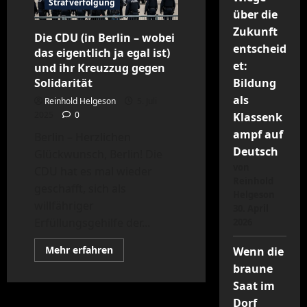
Strafverfolgung
über die
Zukunft
Die CDU (in Berlin – wobei
entscheid
das eigentlich ja egal ist)
et:
und ihr Kreuzzug gegen
Solidarität
Bildung
als
Reinhold Helgeson
5. Juli
2025
0
Klassenk
ampf auf
Berlin – Herzlichen
Deutsch
Glückwunsch, Berlin! Die
von
CDU hat es mal wieder
Reinhold
geschafft, sich als
Helgeson
willfähriger
30. April
Erfüllungsgehilfe der...
2026
Mehr
Mehr erfahren
Wenn die
Informationen
braune
über
Die
Saat im
CDU
(in
Dorf
Berlin