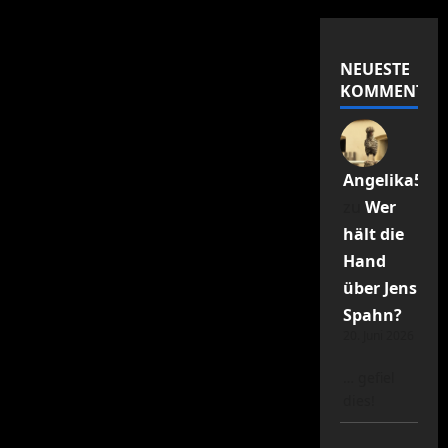
NEUESTE
KOMMENTAR
Angelika55R
zu
Wer
hält die
Hand
über Jens
Spahn?
20. Juni 2026
… gefiel
dies!