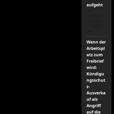
–
aufgeht
wobei
das
von
eigentlich
Reinhold
ja
Helgeson
egal
ist)
27. April
und
2026
ihr
Kreuzzug
gegen
Wenn der
Solidarität
Arbeitspl
atz zum
Freibrief
wird:
Kündigu
ngsschut
z-
Ausverka
uf als
Angriff
auf die