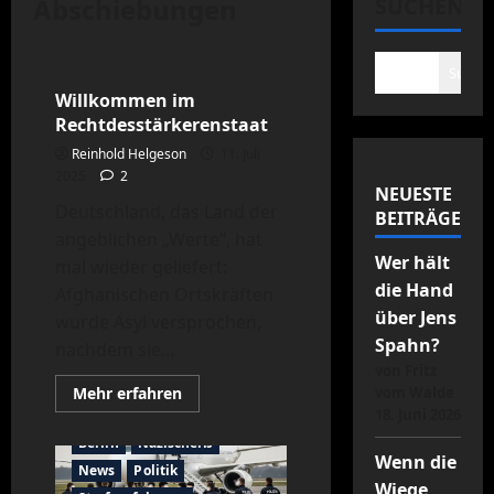
Abschiebungen
SUCHEN
News
Politik
Politikversagen
Suche
Willkommen im
Rechtdesstärkerenstaat
Reinhold Helgeson
11. Juli
2025
2
NEUESTE
Deutschland, das Land der
BEITRÄGE
angeblichen „Werte“, hat
Wer hält
mal wieder geliefert:
die Hand
Afghanischen Ortskräften
über Jens
wurde Asyl versprochen,
Spahn?
nachdem sie...
von Fritz
Mehr
Mehr erfahren
vom Walde
Informationen
18. Juni 2026
über
Willkommen
Berlin
Nazischeiß
im
Wenn die
Rechtdesstärkerenstaat
News
Politik
Wiege