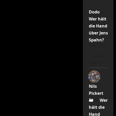
Dodo
zu
Wer hält
die Hand
über Jens
Spahn?
20. Juni 2026
… hat dies
repostet!
Nils
Pickert
🚂
zu
Wer
hält die
Hand