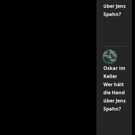
über Jens
Spahn?
20. Juni 2026
… hat dies
repostet!
Oskar im
Keller
zu
Wer hält
die Hand
über Jens
Spahn?
20. Juni 2026
… gefiel
dies!