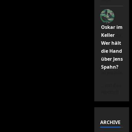
Oskar im
Keller
zu
Wer hält
die Hand
über Jens
Spahn?
20. Juni 2026
… hat dies
repostet!
ARCHIVE