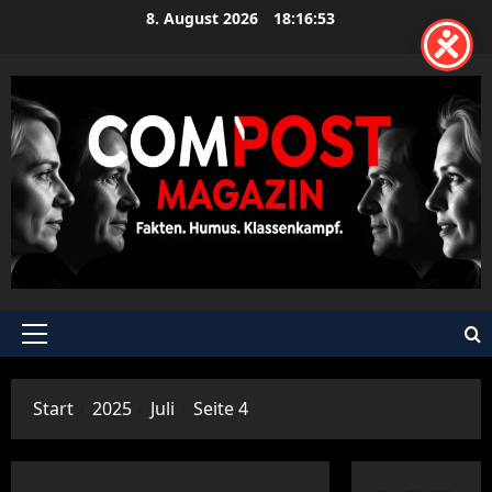
Zum
8. August 2026
18:16:54
Inhalt
springen
Primäres
Menü
Start
2025
Juli
Seite 4