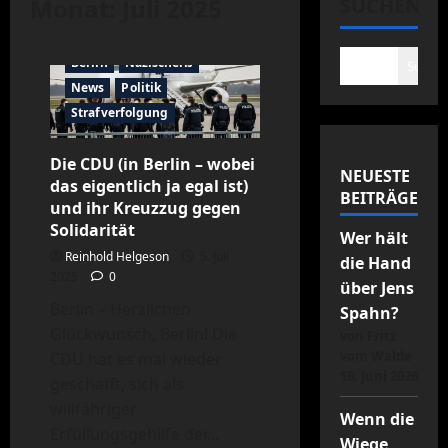
Monat:
Juli 2025
SUCHEN
Berlin
Nazischeiß
Suche
News
Politik
Strafverfolgung
Die CDU (in Berlin – wobei
NEUESTE
das eigentlich ja egal ist)
BEITRÄGE
und ihr Kreuzzug gegen
Solidarität
Wer hält
Reinhold Helgeson
5. Juli
die Hand
2025
0
über Jens
Berlin – Herzlichen
Spahn?
Glückwunsch, Berlin! Die
von Fritz
vom Walde
CDU hat es mal wieder
18. Juni 2026
geschafft, sich als
willfähriger
Wenn die
Allgemein
Erfüllungsgehilfe der...
Wiege
Desinformation