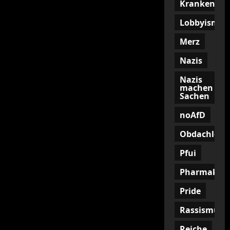
Krankenkas
Lobbyismus
Merz
Nazis
Nazis
machen
Sachen
noAfD
Obdachlosig
Pfui
Pharmakon
Pride
Rassismus
Reiche