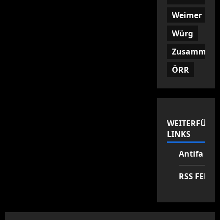
Weimer
Würg
Zusammenf
ÖRR
WEITERFÜHR
LINKS
Antifa Zen
RSS FEED