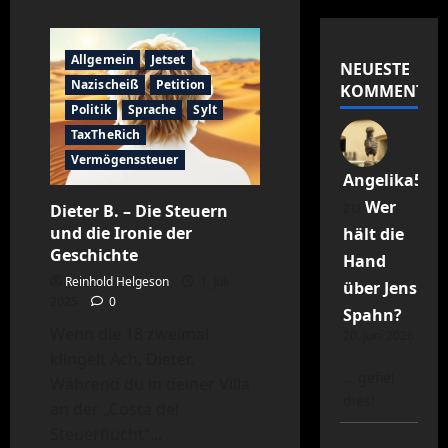
über
Julia
K.
–
Allgemein
Jetset
Endlich
NEUESTE
wieder
Nazischeiß
Petition
KOMMENTAR
Flagge
zeigen
Politik
Sprache
Sylt
TaxTheRich
Vermögenssteuer
Angelika55R
zu
Wer
Dieter B. – Die Steuern
und die Ironie der
hält die
Geschichte
Hand
Reinhold Helgeson
1. Juli
über Jens
2025
0
Spahn?
Wenn die 18 zweimal
20. Juni 2026
klingelt Ach, Dieter.
… gefiel
Während du in deiner Villa
dies!
an der „Costa del
Steuerflucht“...