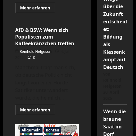
über die
Nazischeiß
News
Mehr
Mehr erfahren
Informationen
Zukunft
Politik
über
Die
entscheid
CDU
(in
et:
AfD & BSW: Wenn sich
Berlin
Populisten zum
Bildung
–
wobei
Kaffeekränzchen treffen
als
das
eigentlich
Klassenk
Reinhold Helgeson
4. Juli
ja
2025
0
egal
ampf auf
ist)
Deutsch
Manchmal fragt man sich,
und
ihr
von
ob deutsche Politik nicht
Kreuzzug
gegen
Reinhold
längst von einer Horde
Solidarität
Helgeson
Satiriker unterwandert
30. April
wurde, die heimlich...
2026
Mehr
Mehr erfahren
Wenn die
Informationen
über
braune
AfD
Saat im
&
Allgemein
Bonzen
BSW:
Dorf
Wenn