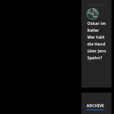
Oskar im
Keller
zu
Wer hält
die Hand
über Jens
Spahn?
20. Juni 2026
… hat dies
repostet!
ARCHIVE