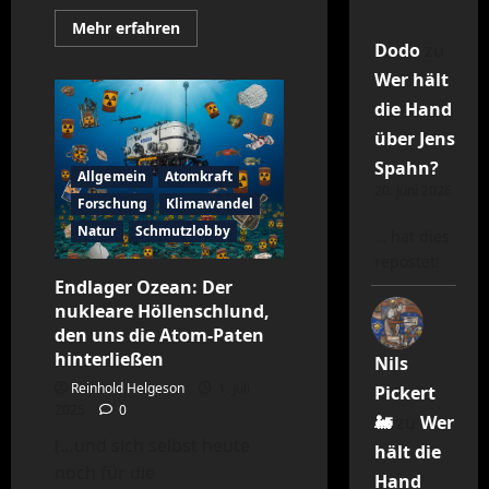
Mehr
Mehr erfahren
Informationen
Dodo
zu
über
Dieter
Wer hält
B.
–
die Hand
Die
Steuern
über Jens
und
die
Spahn?
Allgemein
Atomkraft
Ironie
20. Juni 2026
der
Forschung
Klimawandel
Geschichte
Natur
Schmutzlobby
… hat dies
repostet!
Endlager Ozean: Der
nukleare Höllenschlund,
den uns die Atom-Paten
hinterließen
Nils
Reinhold Helgeson
1. Juli
Pickert
2025
0
🚂
zu
Wer
(…und sich selbst heute
hält die
noch für die
Hand