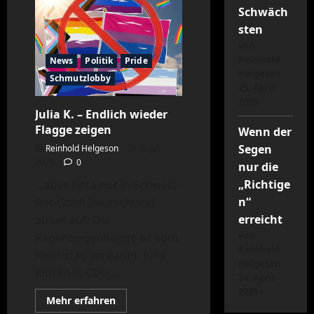
das
Schwäch
große
Klima-
sten
Schweigen
von
Reinhold
News
Politik
Pride
Helgeson
Schmutzlobby
25. April
2026
Julia K. – Endlich wieder
Flagge zeigen
Wenn der
Segen
Reinhold Helgeson
2. Juli
2025
0
nur die
„Richtige
…aber bitte nur in Schwarz-
n“
Rot-Gold! Deutschland
erreicht
atmet auf: Die
von
Regenbogenflagge ist vom
Reinhold
Reichstag verbannt. Julia
Helgeson
Klöckner, CDU,...
24. April
2026
Mehr
Mehr erfahren
Informationen