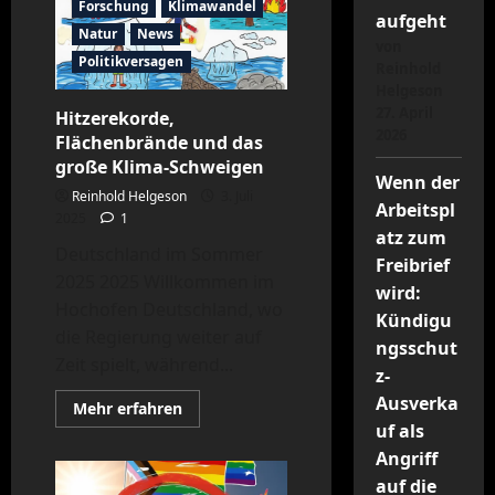
Forschung
Klimawandel
sich
aufgeht
Populisten
Natur
News
zum
von
Kaffeekränzchen
Politikversagen
Reinhold
treffen
Helgeson
27. April
Hitzerekorde,
2026
Flächenbrände und das
große Klima-Schweigen
Wenn der
Reinhold Helgeson
3. Juli
Arbeitspl
2025
1
atz zum
Deutschland im Sommer
Freibrief
2025 2025 Willkommen im
wird:
Hochofen Deutschland, wo
Kündigu
die Regierung weiter auf
ngsschut
Zeit spielt, während...
z-
Ausverka
Mehr
Mehr erfahren
Informationen
uf als
über
Hitzerekorde,
Angriff
Flächenbrände
und
auf die