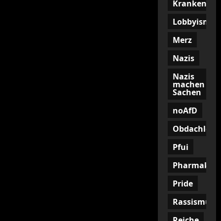
Krankenkas
Lobbyismus
Merz
Nazis
Nazis
machen
Sachen
noAfD
Obdachlosig
Pfui
Pharmakon
Pride
Rassismus
Reiche