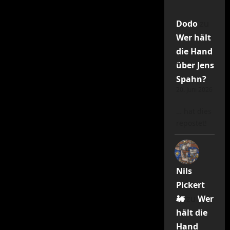
Dodo
zu
Wer hält
die Hand
über Jens
Spahn?
20. Juni 2026
… hat dies
repostet!
Nils
Pickert
🚂
zu
Wer
hält die
Hand