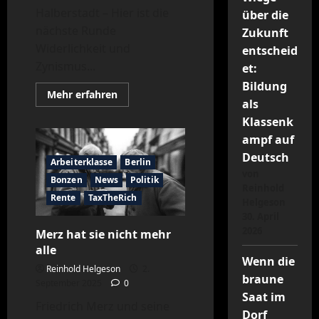
Halberstadt – Hier ist die
über die
nächste Runde
Zukunft
Widerlichkeit und
entscheid
Zynismus...
et:
Bildung
Mehr
Mehr erfahren
als
Informationen
über
Klassenk
Prepper-
Bullshit
ampf auf
in
Halberstadt
Deutsch
Arbeiterklasse
Berlin
von
Bonzen
News
Politik
Reinhold
Rente
TaxTheRich
Helgeson
30. April
2026
Merz hat sie nicht mehr
alle
Wenn die
Reinhold Helgeson
2.
braune
September 2025
0
Saat im
Friedrich Merz und seine
Dorf