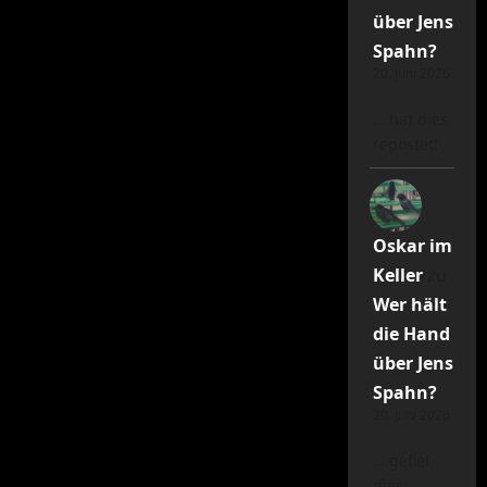
über Jens
Spahn?
20. Juni 2026
… hat dies
repostet!
Oskar im
Keller
zu
Wer hält
die Hand
über Jens
Spahn?
20. Juni 2026
… gefiel
dies!