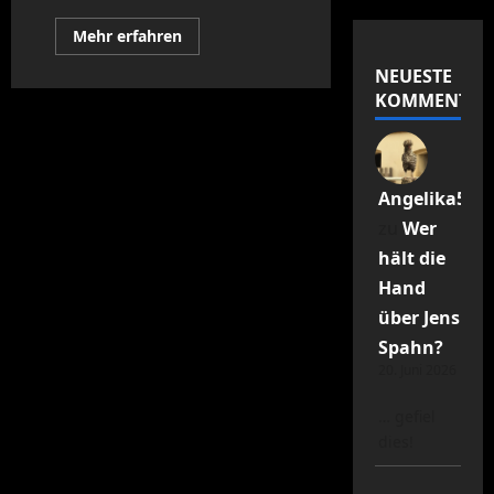
Mehr
Mehr erfahren
Informationen
über
NEUESTE
Dieter
B.
KOMMENTAR
–
Die
Steuern
und
die
Ironie
Angelika55R
der
Geschichte
zu
Wer
hält die
Hand
über Jens
Spahn?
20. Juni 2026
… gefiel
dies!