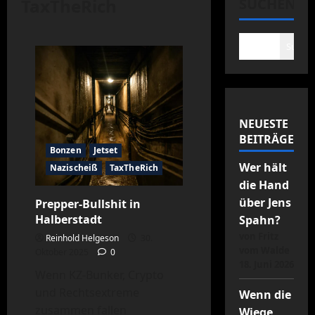
TaxTheRich
SUCHEN
Suche
NEUESTE
BEITRÄGE
Bonzen
Jetset
Wer hält
Nazischeiß
TaxTheRich
die Hand
über Jens
Prepper-Bullshit in
Halberstadt
Spahn?
von Fritz
Reinhold Helgeson
30.
vom Walde
Oktober 2025
0
18. Juni 2026
Wenn KZ-Bunker, Crypto
und Rechtsextreme
Wenn die
zusammen fallen
Wiege