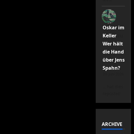
Oskar im
Keller
zu
Wer hält
die Hand
über Jens
Spahn?
20. Juni 2026
… hat dies
repostet!
ARCHIVE