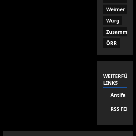
Weimer
Würg
Zusammenf
ÖRR
WEITERFÜHR
LINKS
Antifa Zen
RSS FEED