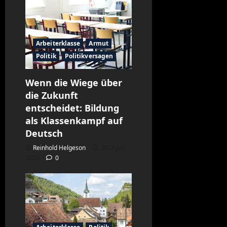
Arbeiterklasse
Armut
Politik
Politikversagen
Wenn die Wiege über
die Zukunft
entscheidet: Bildung
als Klassenkampf auf
Deutsch
Reinhold Helgeson
30. April
2026
0