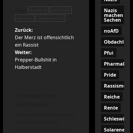
Tags:
Nazis
AntifaLTD
Solidarität
machen
Spenden
Spendenaufruf
Sachen
B
Zurück:
noAfD
Der Merz ist offensichtlich
Obdachlosig
e
ein Rassist
Weiter:
Pfui
i
Prepper-Bullshit in
Pharmakon
t
Halberstadt
Pride
r
Rassismus
a
Schreibe einen
Reiche
Kommentar
g
Rente
Deine E-Mail-Adresse wird
s
Schleswig
nicht veröffentlicht.
n
Solarenergi
Erforderliche Felder sind