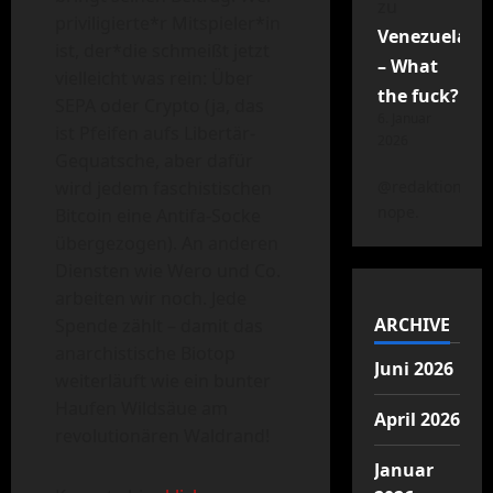
zu
priviligierte*r Mitspieler*in
Venezuela
ist, der*die schmeißt jetzt
– What
vielleicht was rein: Über
the fuck?
SEPA oder Crypto (ja, das
6. Januar
ist Pfeifen aufs Libertär-
2026
Gequatsche, aber dafür
wird jedem faschistischen
@redaktion
nope.
Bitcoin eine Antifa-Socke
übergezogen). An anderen
Diensten wie Wero und Co.
arbeiten wir noch. Jede
ARCHIVE
Spende zählt – damit das
anarchistische Biotop
Juni 2026
weiterläuft wie ein bunter
Haufen Wildsäue am
April 2026
revolutionären Waldrand!
Januar