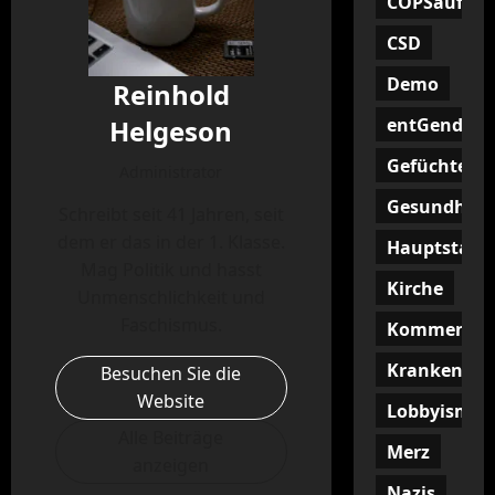
COPSaufHoc
CSD
Demo
Reinhold
entGendern
Helgeson
Gefüchtete
Administrator
Gesundheit
Schreibt seit 41 Jahren, seit
dem er das in der 1. Klasse.
Hauptstadt
Mag Politik und hasst
Kirche
Unmenschlichkeit und
Faschismus.
Kommentar
Krankenkas
Besuchen Sie die
Website
Lobbyismus
Alle Beiträge
Merz
anzeigen
Nazis