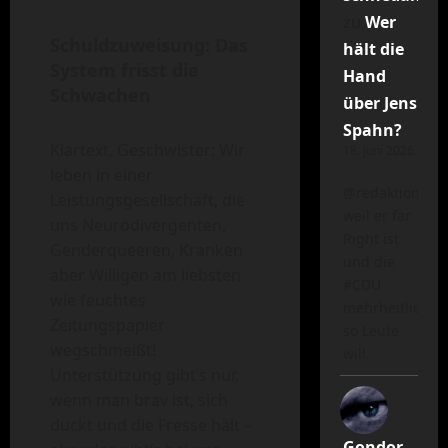
zu
Wer
Schuldzuweisung: Das
hält die
System frisst die
Hand
Schwachen
über Jens
Spahn?
Klartext, Geschwister: Wir
18. Juni 2026
leben in einer
@redaktion
Leistungsgesellschaft, die
weil er far
uns Neurodivergenten,
Right ist
Genderqueeren, Kranken
und die
aber Willigen am liebsten
#CDU
wie feuchtes
mehrheitlich
Zeitungspapier
so Leute
wegschmeißt!
will.
Unterstützung gibt’s nur,
wenn man brav ist, sich
duckt und die Fresse hält –
Gondor