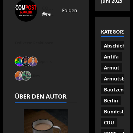
Juni 2025
compost Magazin
Folgen
@redaktion
KATEGORIEN
Fediverse-Reaktionen
Abschiebun
Antifa
3 Reposts
Armut
2 Likes
Armutsbetr
Bautzen
ÜBER DEN AUTOR
Berlin
Bundestag
CDU