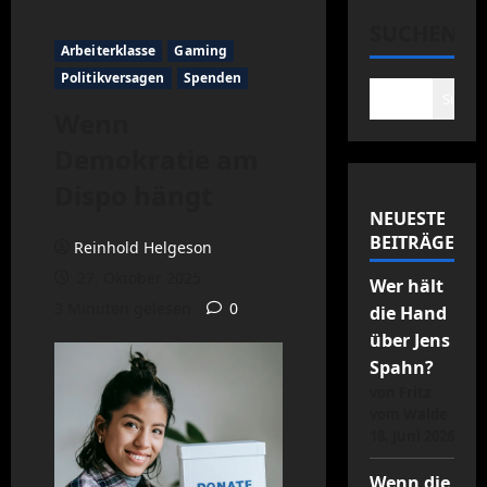
SUCHEN
Arbeiterklasse
Gaming
Politikversagen
Spenden
Suche
Wenn
Demokratie am
Dispo hängt
NEUESTE
BEITRÄGE
Reinhold Helgeson
27. Oktober 2025
Wer hält
3 Minuten gelesen
0
die Hand
über Jens
Spahn?
von Fritz
vom Walde
18. Juni 2026
Wenn die