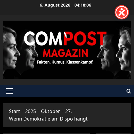
Zum
6. August 2026
04:18:07
Inhalt
springen
Primäres
Menü
Start
2025
Oktober
27.
Wenn Demokratie am Dispo hängt