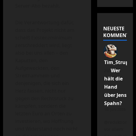
Server-Abo bezahlt.​
Die Verantwortung dafür,
NEUESTE
dass das Projekt nicht am
KOMMENTAR
scheiß Existenzminimum
zerschreddert wird, liegt
also bei uns allen – den
Kaputten, den
Tim_Struppel
Aufgeweckten, den
zu
Wer
Streithammeln und
hält die
denjenigen, die sich ein
Hand
Herz fassen, nicht nur
über Jens
gegen den Rechtsruck zu
Spahn?
kämpfen, sondern die
18. Juni 2026
letzten Euro an Orten zu
investieren, wo Hoffnung
@redaktion
und Widerstand noch nicht
vor allem: