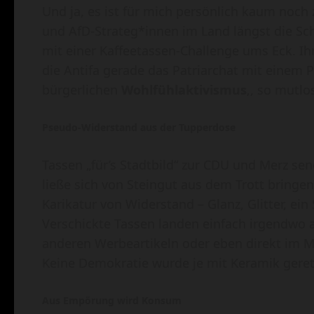
Und ja, es ist für mich persönlich kaum noch
und AfD-Strateg*innen im Land längst die Sc
mit einer Kaffeetassen-Challenge ums Eck. Ihr 
die Antifa gerade das Patriarchat mit einem P
bürgerlichen
Wohlfühlaktivismus
‚, so mutlo
Pseudo-Widerstand aus der Tupperdose
Tassen „für’s Stadtbild“ zur CDU und Merz se
ließe sich von Steingut aus dem Trott bringen?
Karikatur von Widerstand – Glanz, Glitter, ein 
Verschickte Tassen landen einfach irgendwo a
anderen Werbeartikeln oder eben direkt im M
Keine Demokratie wurde je mit Keramik gerette
Aus Empörung wird Konsum