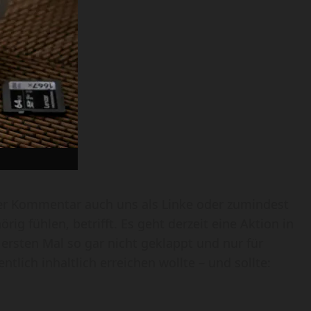
eser Kommentar auch uns als Linke oder zumindest
ig fühlen, betrifft. Es geht derzeit eine Aktion in
rsten Mal so gar nicht geklappt und nur für
tlich inhaltlich erreichen wollte – und sollte: