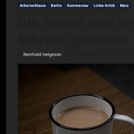
Arbeiterklasse
Berlin
Kommentar
Linke-Kritik
Merz
Die Tassen sind e
Schrank gefallen!
Reinhold Helgeson
4. November 2025
4 Minuten