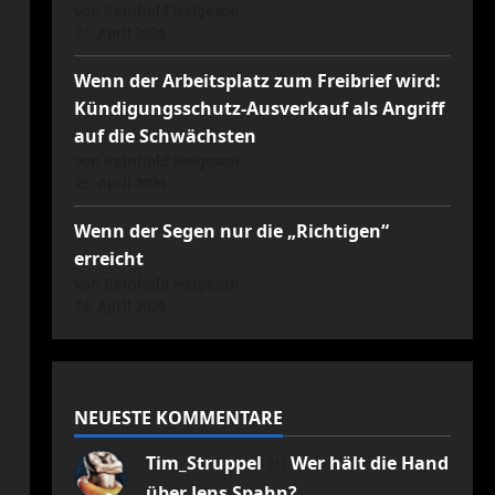
von Reinhold Helgeson
27. April 2026
Wenn der Arbeitsplatz zum Freibrief wird:
Kündigungsschutz-Ausverkauf als Angriff
auf die Schwächsten
von Reinhold Helgeson
25. April 2026
Wenn der Segen nur die „Richtigen“
erreicht
von Reinhold Helgeson
24. April 2026
NEUESTE KOMMENTARE
Tim_Struppel
zu
Wer hält die Hand
über Jens Spahn?