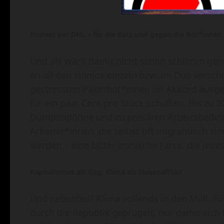
Protest per DHL – für die Katz und gegen die Bot*innen
Und als wär’s damit nicht schon schlimm gen
an all den sinnlos einzeln bzw. im Duo versch
gestressten Paketbot*innen im Akkord ausge
für ein paar Cent pro Stück schuften. Bis zu 2
Dumpinglöhne und zu prekären Arbeitsbeding
Arbeiter*innen, die selbst oft migrantisch 
werden – eine bitter-ironische Farce, die jedes
Kapitalismus als Gag, Klima als Nebeneffekt
Und nebenbei? Klima vollends in den Müll. Fü
durch die Republik geprügelt, nur damit sich