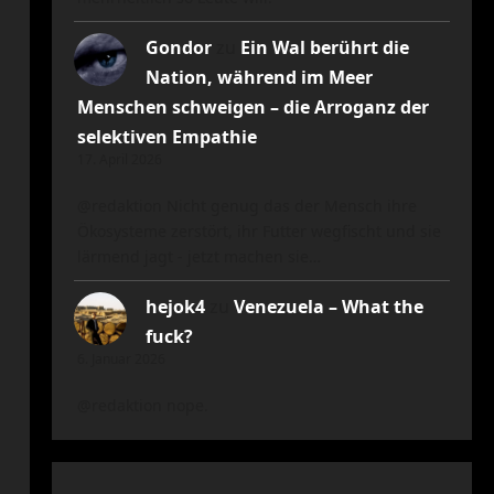
Gondor
zu
Ein Wal berührt die
Nation, während im Meer
Menschen schweigen – die Arroganz der
selektiven Empathie
17. April 2026
@redaktion Nicht genug das der Mensch ihre
Ökosysteme zerstört, ihr Futter wegfischt und sie
lärmend jagt - jetzt machen sie…
hejok4
zu
Venezuela – What the
fuck?
6. Januar 2026
@redaktion nope.