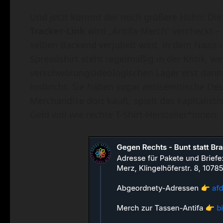
Und jetzt kommt der noch größere Hohn: Die
Tracker-Link
wird „Antifa-Merch“ vercheckt 
selben Backend verjubelt wird, in dem Nazis 
Spreadshirt steht regelmäßig in der Kritik, w
verschwörungsideologischen Lager erst dann
losbricht. Sie haben sogar antisemitische De
Merchandise dort kauft, spielt das kapitalist
Geld voll wie rechte T-Shirt-Hersteller*innen.