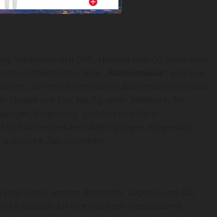
ug, verdienen sich DHL, Hermes und Co. auch noch
ickten Kaffeetassen. Jede
„Aktionstasse“
wird von
liefert, die im schlimmsten Subunternehmer-Elend
00 Stopps pro Tag, häufig unter Zeitdruck, für
ungen. Empörung, geliefert von Paket-
sind und unter prekären Bedingungen ausgenutzt
 politische Ziel aushebelt.
r jede Tasse werden Rohstoffe, Logistik und CO₂
 linke Bubbles für ihre feuchten Moralträume