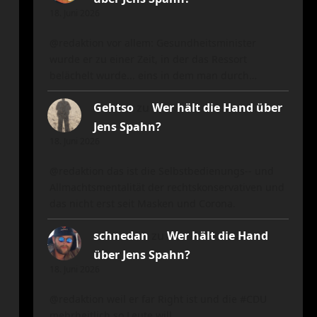
18. Juni 2026
@redaktion vor allem: Gesundheitsminister
wurde er zu einer Zeit, in der das Ressort
belächelt wurde... eins in dem man durch…
Gehtso
zu
Wer hält die Hand über
Jens Spahn?
18. Juni 2026
@redaktion das ist die Selbstbedienungs-- und
Allmachtsmentalität der rechtskonservativen und
das nicht erst seit Masken und Corona.
schnedan
zu
Wer hält die Hand
über Jens Spahn?
18. Juni 2026
@redaktion weil er far Right ist und die #CDU
mehrheitlich so Leute will.