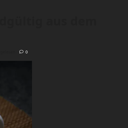
ndgültig aus dem
 gelesen
0