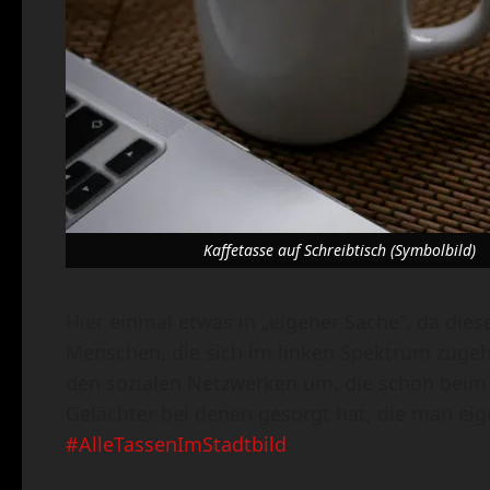
Kaffetasse auf Schreibtisch (Symbolbild)
Hier einmal etwas in „eigener Sache“, da di
Menschen, die sich im linken Spektrum zugehör
den sozialen Netzwerken um, die schon beim e
Gelächter bei denen gesorgt hat, die man eigen
#AlleTassenImStadtbild