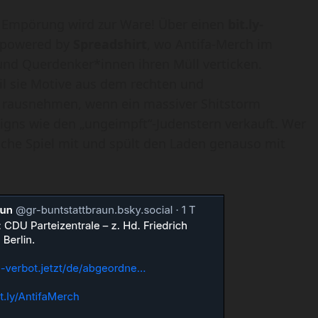
 Empörung wird zur Ware! Über einen
bit.ly-
– powered by
Spreadshirt
, wo Antifa-Merch im
und Querdenker*innen ihren Müll verticken.
eil sie Motive aus dem rechten und
 rausnehmen, wenn ein massiver Shitstorm
signs wie den „ungeimpft“-Judenstern verkauft. Wer
ische Spiel mit und spült den Laden genauso mit