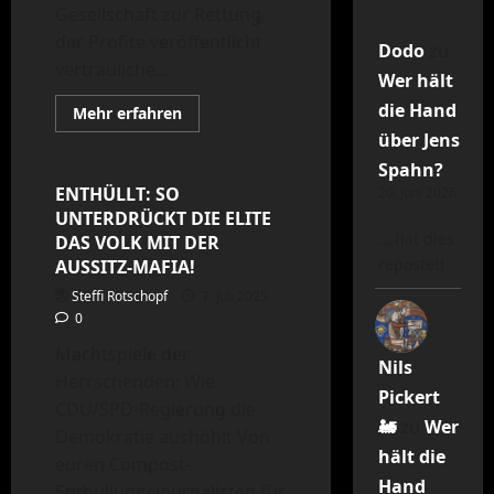
Gesellschaft zur Rettung
der Profite veröffentlicht
Dodo
zu
vertrauliche...
Wer hält
die Hand
Arbeiterklasse
News
Mehr
Mehr erfahren
Informationen
Politik
Politikversagen
über Jens
über
DIE
Spahn?
GROSSE
RENTEN-
ENTHÜLLT: SO
20. Juni 2026
ABZOCKE
UNTERDRÜCKT DIE ELITE
… hat dies
DAS VOLK MIT DER
repostet!
AUSSITZ-MAFIA!
Steffi Rotschopf
7. Juli 2025
0
Machtspiele der
Nils
Herrschenden: Wie
Pickert
CDU/SPD-Regierung die
🚂
zu
Wer
Demokratie aushöhlt Von
hält die
euren Compost-
Hand
Enthüllungsjournalisten für