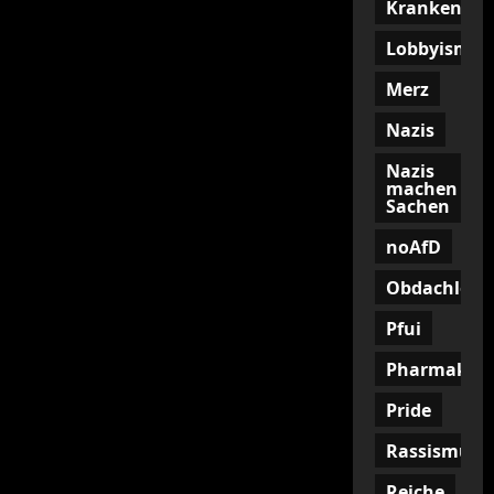
Krankenkas
Lobbyismus
Merz
Nazis
Nazis
machen
Sachen
noAfD
Obdachlosig
Pfui
Pharmakon
Pride
Rassismus
Reiche