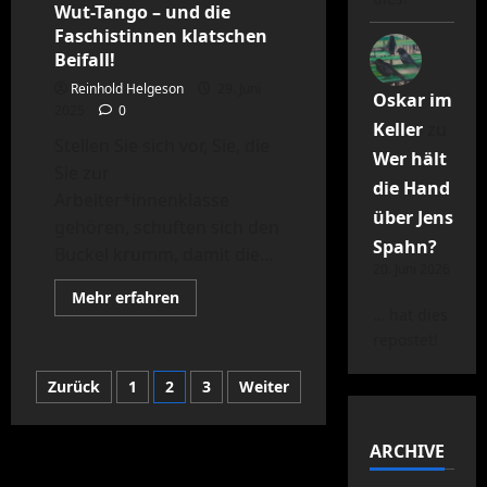
Wut-Tango – und die
Faschistinnen klatschen
Beifall!
Reinhold Helgeson
29. Juni
Oskar im
2025
0
Keller
zu
Stellen Sie sich vor, Sie, die
Wer hält
Sie zur
die Hand
Arbeiter*innenklasse
über Jens
gehören, schuften sich den
Spahn?
Buckel krumm, damit die...
20. Juni 2026
Mehr
Mehr erfahren
Informationen
… hat dies
über
repostet!
Milliarden
verzockt,
der
Seitennummerierung
Zurück
1
2
3
Weiter
Clown
regiert:
Wenn
der
die
Reichen
ARCHIVE
spielen,
Beiträge
tanzt