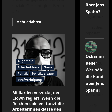
über Jens
soziale Gerechtigkeit Berlin
Spahn?
– Es...
20. Juni 2026
Mehr
Mehr erfahren
Informationen
… hat dies
über
ENTHÜLLT:
repostet!
SO
UNTERDRÜCKT
DIE
ELITE
DAS
VOLK
Oskar im
MIT
DER
Allgemein
Keller
zu
AUSSITZ-
MAFIA!
Arbeiterklasse
News
Wer hält
Politik
Politikversagen
die Hand
Strafverfolgung
über Jens
Spahn?
Milliarden verzockt, der
20. Juni 2026
Clown regiert: Wenn die
Reichen spielen, tanzt die
… gefiel
Arbeiterinnenklasse den
dies!