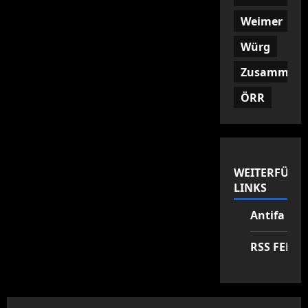
Weimer
Würg
Zusammenf
ÖRR
WEITERFÜHR
LINKS
Antifa Zen
RSS FEED