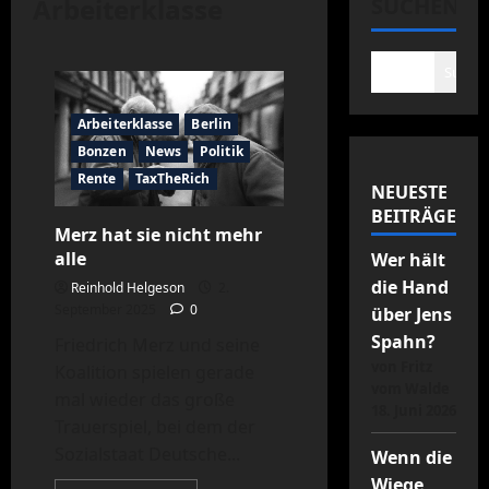
Arbeiterklasse
SUCHEN
Suche
Arbeiterklasse
Berlin
Bonzen
News
Politik
Rente
TaxTheRich
NEUESTE
BEITRÄGE
Merz hat sie nicht mehr
alle
Wer hält
die Hand
Reinhold Helgeson
2.
September 2025
0
über Jens
Spahn?
Friedrich Merz und seine
von Fritz
Koalition spielen gerade
vom Walde
mal wieder das große
18. Juni 2026
Trauerspiel, bei dem der
Sozialstaat Deutsche...
Wenn die
Wiege