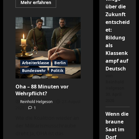
Mehr
Mehr erfahren
über die
Informationen
über
Zukunft
Merz
hat
entscheid
sie
nicht
et:
mehr
alle
Bildung
als
Klassenk
ampf auf
Arbeiterklasse
Berlin
Deutsch
Bundeswehr
Politik
von
Reinhold
Oha – 88 Minuten vor
Helgeson
Wehrpflicht?
30. April
2026
Reinhold Helgeson
27. August
2025
1
Wenn die
Wie die Koalition wieder an
braune
der Militarismusschraube
Saat im
dreht Ja, OHA ist das
Dorf