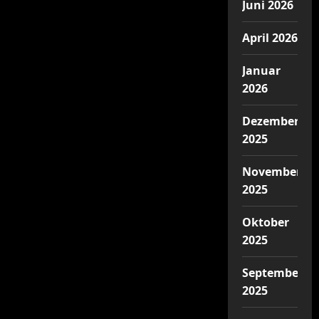
Juni 2026
die
Arbeiterinnenklasse
den
Wut-
April 2026
Tango
–
und
Januar
die
Faschistinnen
2026
klatschen
Beifall!
Dezember
2025
November
2025
Oktober
2025
September
2025