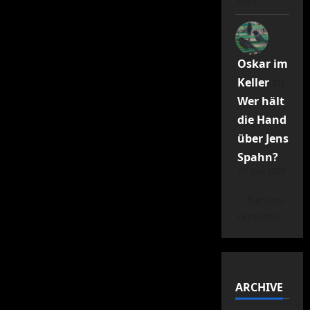
Oskar im
Keller
zu
Wer hält
die Hand
über Jens
Spahn?
20. Juni 2026
… hat dies
repostet!
ARCHIVE