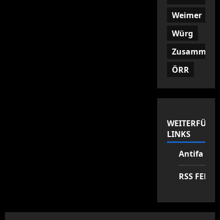
Weimer
Würg
Zusammenf
ÖRR
WEITERFÜHR
LINKS
Antifa Zen
RSS FEED