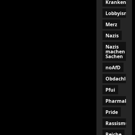
Krankenkas
Lobbyismus
Merz
Nazis
Nazis
machen
Sachen
noAfD
Obdachlosig
Pfui
Pharmakon
Pride
Rassismus
Reiche