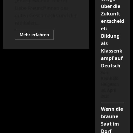
„Energiewende“ feiern)
über die
Liebe Freund*innen des
Zukunft
guten Geschmacks und der
entscheid
radikalen...
et:
Mehr
Mehr erfahren
Bildung
Informationen
über
als
Endlager
Klassenk
Ozean:
Der
ampf auf
nukleare
Höllenschlund,
Deutsch
den
uns
von
die
Reinhold
Atom-
Paten
Helgeson
hinterließen
30. April
2026
Wenn die
braune
Saat im
Dorf