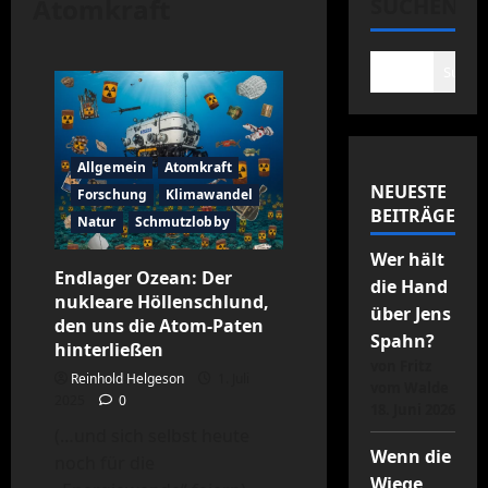
Atomkraft
SUCHEN
Suche
Allgemein
Atomkraft
NEUESTE
Forschung
Klimawandel
BEITRÄGE
Natur
Schmutzlobby
Wer hält
Endlager Ozean: Der
die Hand
nukleare Höllenschlund,
über Jens
den uns die Atom-Paten
Spahn?
hinterließen
von Fritz
Reinhold Helgeson
1. Juli
vom Walde
2025
0
18. Juni 2026
(…und sich selbst heute
Wenn die
noch für die
Wiege