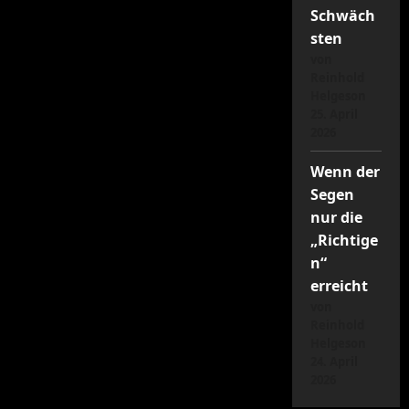
Schwäch
sten
von
Reinhold
Helgeson
25. April
2026
Wenn der
Segen
nur die
„Richtige
n“
erreicht
von
Reinhold
Helgeson
24. April
2026