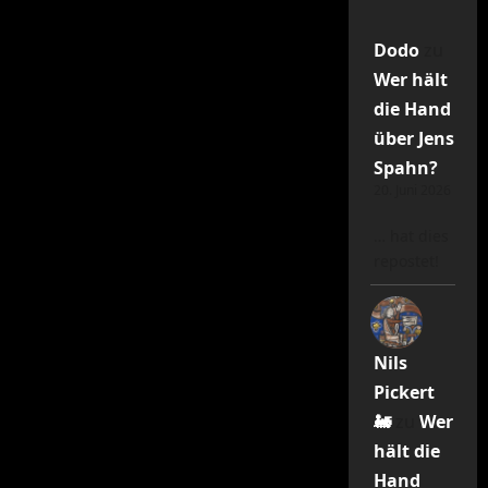
Dodo
zu
Wer hält
die Hand
über Jens
Spahn?
20. Juni 2026
… hat dies
repostet!
Nils
Pickert
🚂
zu
Wer
hält die
Hand