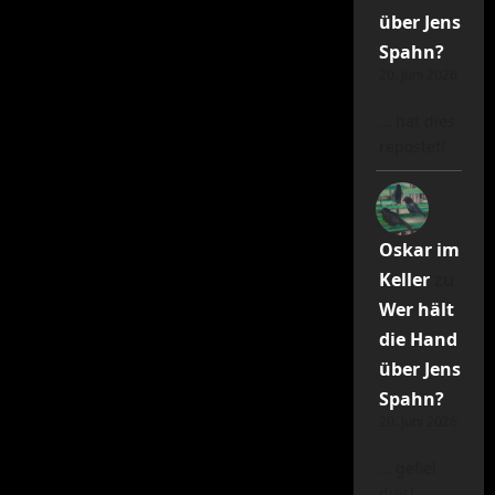
über Jens
Spahn?
20. Juni 2026
… hat dies
repostet!
Oskar im
Keller
zu
Wer hält
die Hand
über Jens
Spahn?
20. Juni 2026
… gefiel
dies!