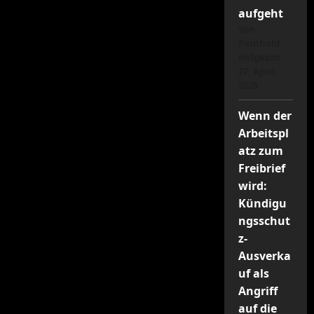
aufgeht
von
Reinhold
Helgeson
27. April
2026
Wenn der
Arbeitspl
atz zum
Freibrief
wird:
Kündigu
ngsschut
z-
Ausverka
uf als
Angriff
auf die