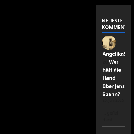
NEUESTE
KOMMENTAR
Angelika55R
zu
Wer
hält die
Hand
über Jens
Spahn?
20. Juni 2026
… gefiel
dies!