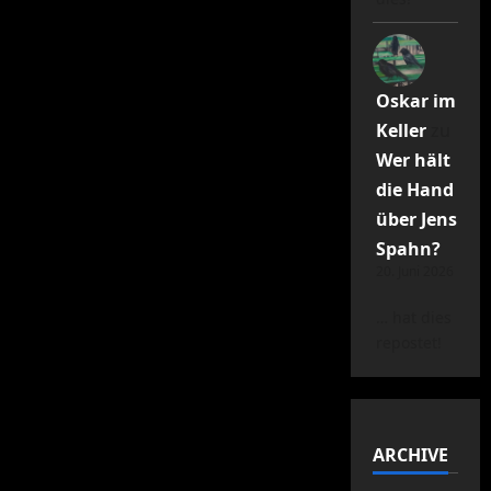
Oskar im
Keller
zu
Wer hält
die Hand
über Jens
Spahn?
20. Juni 2026
… hat dies
repostet!
ARCHIVE