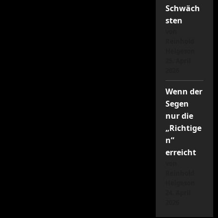
Schwäch
sten
von
Reinhold
Helgeson
25. April
2026
Wenn der
Segen
nur die
„Richtige
n“
erreicht
von
Reinhold
Helgeson
24. April
2026