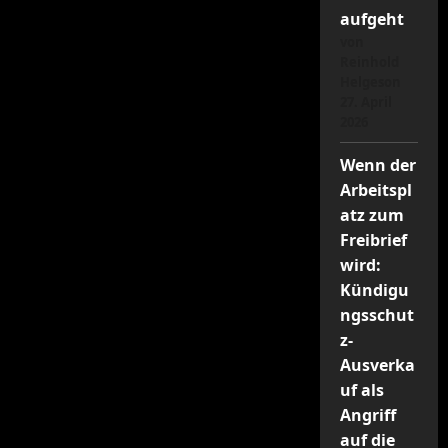
aufgeht
von
Reinhold
Helgeson
27. April
2026
Wenn der
Arbeitspl
atz zum
Freibrief
wird:
Kündigu
ngsschut
z-
Ausverka
uf als
Angriff
auf die