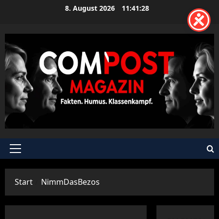
Zum
8. August 2026
11:41:28
Inhalt
springen
Primäres
Menü
Start
NimmDasBezos