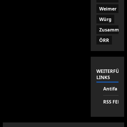
Weimer
Würg
Zusammenf
ÖRR
WEITERFÜHR
LINKS
Antifa Zen
RSS FEED