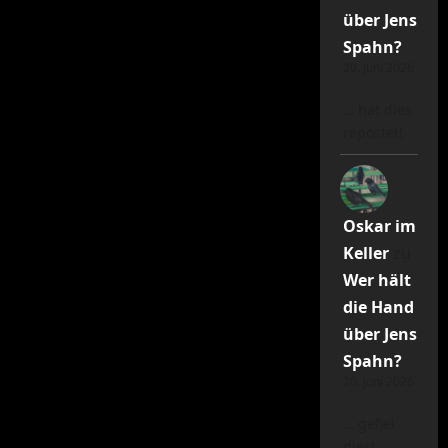
über Jens
Spahn?
20. Juni 2026
… hat dies
repostet!
Oskar im
Keller
zu
Wer hält
die Hand
über Jens
Spahn?
20. Juni 2026
… gefiel
dies!