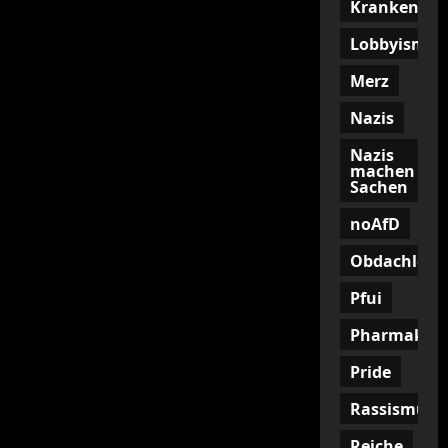
Krankenkas
Lobbyismus
Merz
Nazis
Nazis
machen
Sachen
noAfD
Obdachlosig
Pfui
Pharmakon
Pride
Rassismus
Reiche