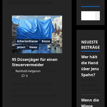
NimmDasBezos
SUCHEN
Suche
Arbeiterklasse
Bezos
NEUESTE
BEITRÄGE
Jetset
News
Wer hält
95 Düsenjäger für einen
die Hand
Steuervermeider
über Jens
Reinhold Helgeson
27. Juni
Spahn?
2025
0
von Fritz
Stellen Sie sich vor, Sie
vom Walde
planen eine Hochzeit.
18. Juni 2026
Vielleicht ein kleines Fest
Wenn die
im Garten, ein Buffet, ein...
Wiege