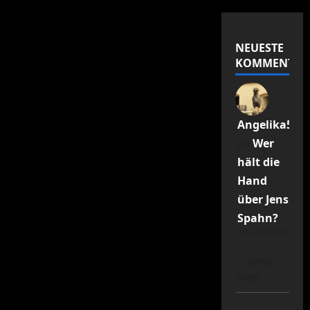
NEUESTE
KOMMENTAR
Angelika55R
zu
Wer
hält die
Hand
über Jens
Spahn?
20. Juni 2026
… gefiel
dies!