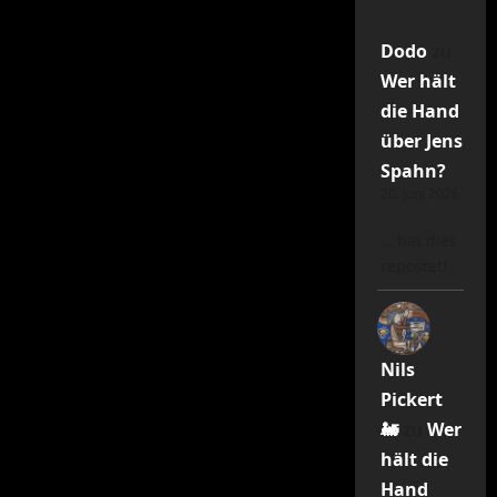
Dodo
zu
Wer hält
die Hand
über Jens
Spahn?
20. Juni 2026
… hat dies
repostet!
Nils
Pickert
🚂
zu
Wer
hält die
Hand