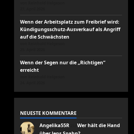
von Reinhold Helgeson
27. April 2026
Wenn der Arbeitsplatz zum Freibrief wird:
Kündigungsschutz-Ausverkauf als Angriff
auf die Schwächsten
von Reinhold Helgeson
25. April 2026
Wenn der Segen nur die „Richtigen“
erreicht
von Reinhold Helgeson
24. April 2026
NEUESTE KOMMENTARE
Angelika55R
zu
Wer hält die Hand
über Jens Spahn?